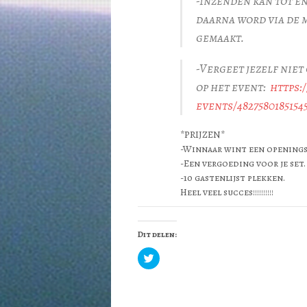
-Inzenden kan tot e
daarna word via de 
gemaakt.
-Vergeet jezelf niet
op het event:
https:
events/4827580185154
*PRIJZEN*
-Winnaar wint een openingsp
-Een vergoeding voor je set.
-10 gastenlijst plekken.
Heel veel succes!!!!!!!!!!
Dit delen:
Klik
om
te
delen
met
Twitter