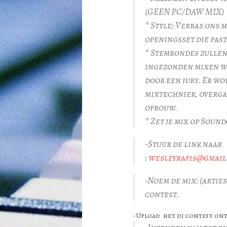
(GEEN PC/DAW MIX)
* Style: Verras ons 
openingsset die past
* Stemrondes zullen 
ingezonden mixen 
door een jury. Er wo
mixtechniek, overga
opbouw.
* Zet je mix op Soun
-Stuur de link naar
:
wesleyrapis@gmail
-Noem de mix: (artie
contest.
-Upload het dj contest ontw