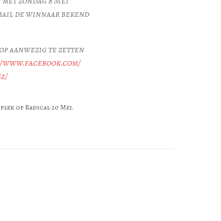
n met zondag 8 Mei
mail de winnaar bekend
 op aanwezig te zetten
//www.facebook.com/
52/
lek op Radical 20 Mei.