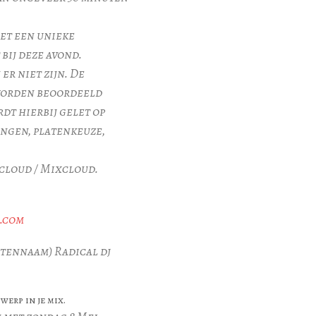
met een unieke
 bij deze avond.
er niet zijn. De
worden beoordeeld
rdt hierbij gelet op
ngen, platenkeuze,
dcloud / Mixcloud.
.com
stennaam) Radical dj
erp in je mix.