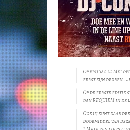
Op vrijdag 20 Mei op
eerst zijn deuren…..e
Op de eerste editie
dan REQUIEM in de l
Ook jij kunt daar de
doormiddel van deze
* Maak een liveset 