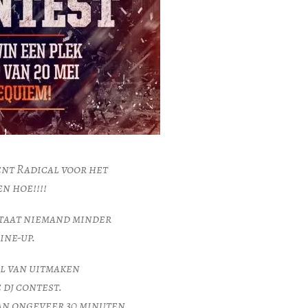
ent Radical voor het
n hoe!!!!
 staat niemand minder
ine-up.
el van uitmaken
 dj contest.
van ongeveer 30 minuten