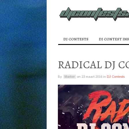
dj contests
dj contest in
RADICAL DJ 
By
Marker
on
23 maart 2016
in
DJ Contests