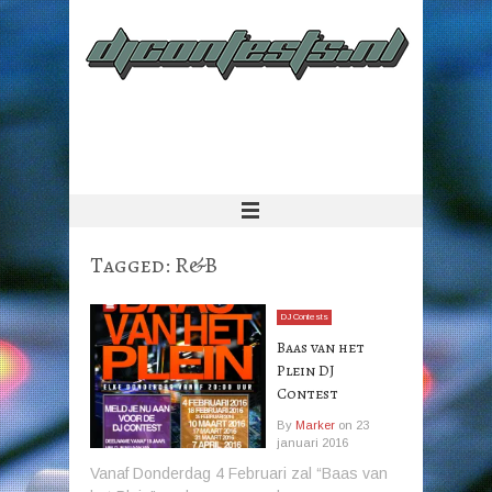
Tagged:
R&B
DJ Contests
Baas van het
Plein DJ
Contest
By
Marker
on
23
januari 2016
Vanaf Donderdag 4 Februari zal “Baas van