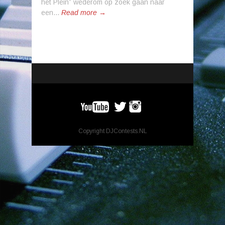
het Plein” wederom op zoek gaan naar
een...
Read more →
Copyright DJContests.NL